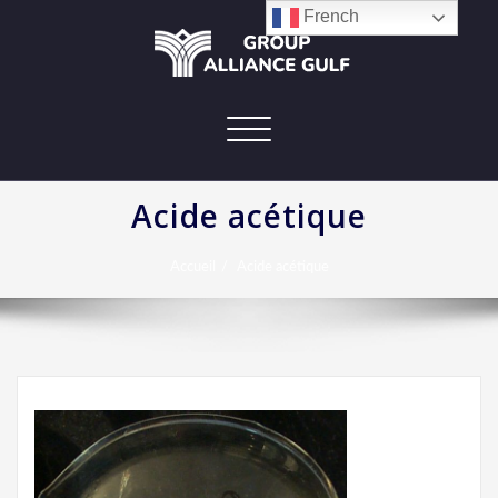
French
Afficher/masquer
la
navigation
Acide acétique
Accueil
Acide acétique