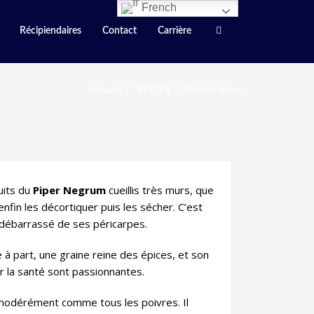
French
Récipiendaires
Contact
Carrière
Accueil
ÉPICES
Poivre blanc
uits du
Piper Negrum
cueillis très murs, que
ur enfin les décortiquer puis les sécher. C’est
 débarrassé de ses péricarpes.
 à part, une graine reine des épices, et son
ur la santé sont passionnantes.
é modérément comme tous les poivres. Il