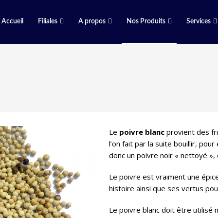
Accueil
Filiales
A propos
Nos Produits
Services
Le
poivre blanc
provient des fr
l’on fait par la suite bouillir, po
donc un poivre noir « nettoyé »,
Le poivre est vraiment une épice
histoire ainsi que ses vertus po
Le poivre blanc doit être utilis