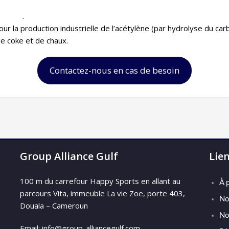
.
pour la production industrielle de l’acétylène (par hydrolyse du ca
e coke et de chaux.
Contactez-nous en cas de besoin
Group Alliance Gulf
Lie
100 m du carrefour Happy Sports en allant au
À 
parcours Vita, immeuble La vie Zoe, porte 403,
No
Douala – Cameroun
No
Email: info@group-alliancegulf.com