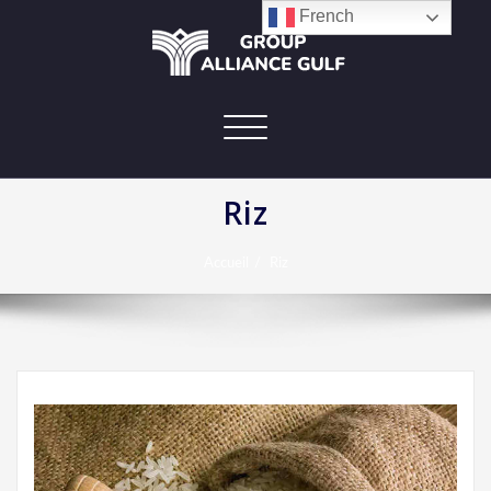
French
Afficher/masquer
la
navigation
Riz
Accueil
Riz