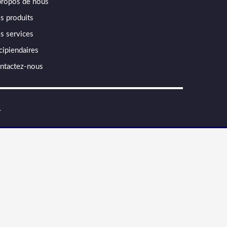
propos de nous
s produits
s services
cipiendaires
ntactez-nous
.