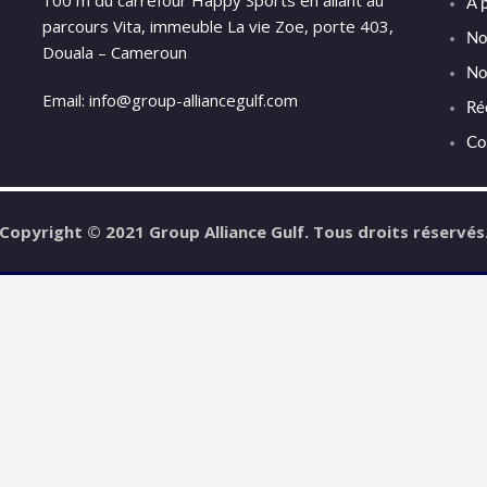
100 m du carrefour Happy Sports en allant au
À 
parcours Vita, immeuble La vie Zoe, porte 403,
No
Douala – Cameroun
No
Email: info@group-alliancegulf.com
Ré
Co
Copyright © 2021 Group Alliance Gulf. Tous droits réservés